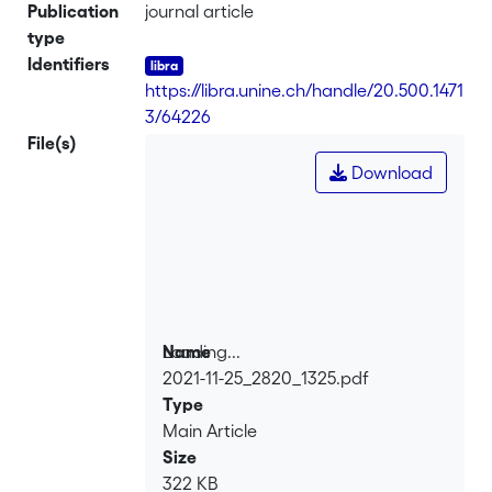
Publication
journal article
type
Identifiers
https://libra.unine.ch/handle/20.500.1471
3/64226
File(s)
Download
Loading...
Name
2021-11-25_2820_1325.pdf
Loading...
Type
Main Article
Size
322 KB