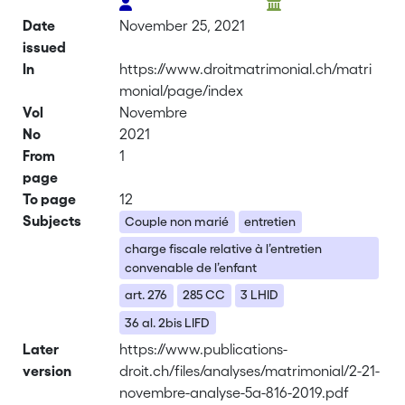
Date
November 25, 2021
issued
In
https://www.droitmatrimonial.ch/matri
monial/page/index
Vol
Novembre
No
2021
From
1
page
To page
12
Subjects
Couple non marié
entretien
charge fiscale relative à l’entretien
convenable de l’enfant
art. 276
285 CC
3 LHID
36 al. 2bis LIFD
Later
https://www.publications-
version
droit.ch/files/analyses/matrimonial/2-21-
novembre-analyse-5a-816-2019.pdf