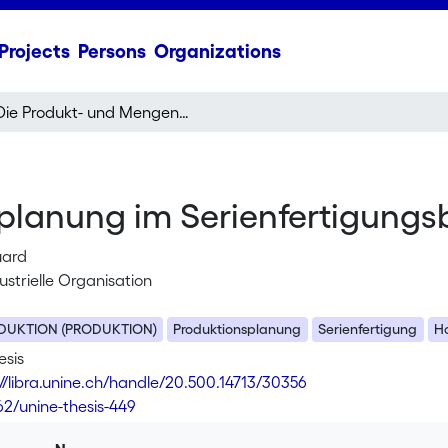
Projects
Persons
Organizations
Die Produkt- und Mengenplanung im Serienfertigungsbetrieb
lanung im Serienfertigungsb
uard
dustrielle Organisation
DUKTION (PRODUKTION)
Produktionsplanung
Serienfertigung
Ho
esis
://libra.unine.ch/handle/20.500.14713/30356
62/unine-thesis-449