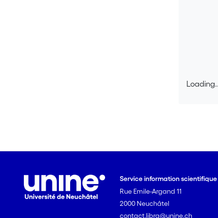
Loading..
Loading..
Service information scientifiqu
Rue Emile-Argand 11
2000 Neuchâtel
contact.libra@unine.ch