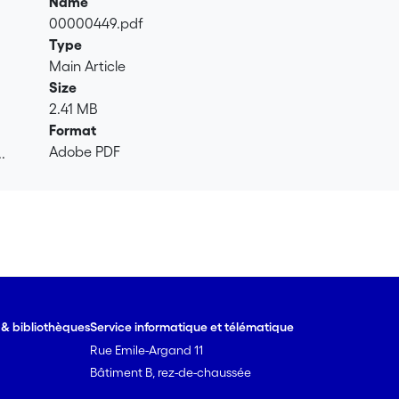
Name
00000449.pdf
Type
Main Article
Size
2.41 MB
Format
Adobe PDF
.
.
e & bibliothèques
Service informatique et télématique
Rue Emile-Argand 11
Bâtiment B, rez-de-chaussée