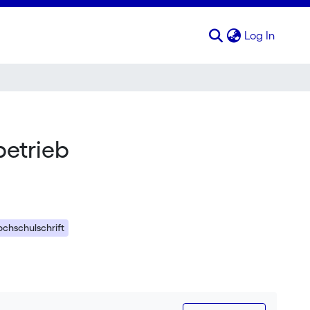
(curren
Log In
etrieb
chschulschrift