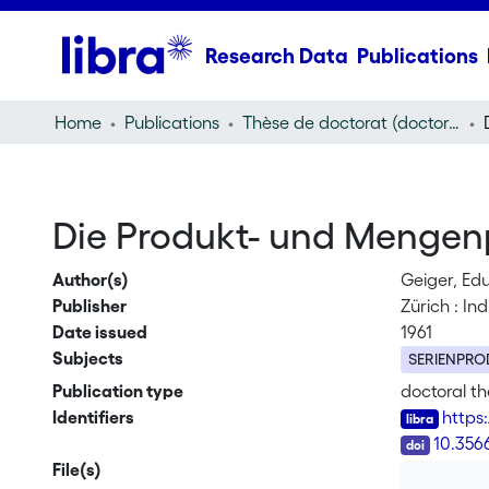
Research Data
Publications
Home
Publications
Thèse de doctorat (doctoral thesis)
Die Produkt- und Mengenp
Author(s)
Geiger, Ed
Publisher
Zürich : In
Date issued
1961
Subjects
SERIENPRO
Publication type
doctoral th
Identifiers
https
DOI
10.356
File(s)