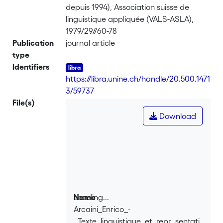
depuis 1994), Association suisse de
linguistique appliquée (VALS-ASLA),
1979/29//60-78
Publication
journal article
type
Identifiers
https://libra.unine.ch/handle/20.500.1471
3/59737
File(s)
Download
Loading...
Name
Arcaini_Enrico_-
Loading...
_Texte_linguistique_et_repr_sentati