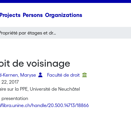
Projects
Persons
Organizations
Propriété par étages et droit de voisinage
oit de voisinage
d-Kernen, Maryse
Faculté de droit
22, 2017
ire sur la PPE, Université de Neuchâtel
 presentation
://libra.unine.ch/handle/20.500.14713/18866