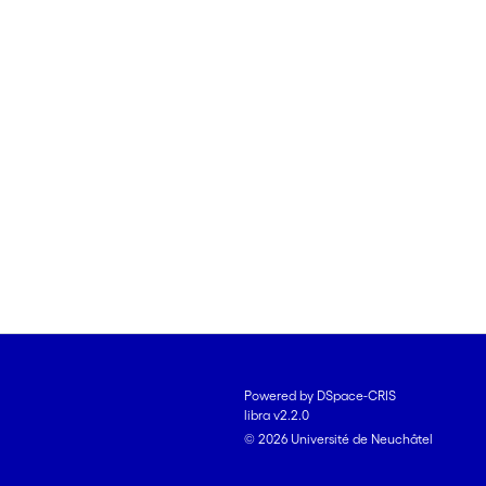
Powered by DSpace-CRIS
libra v2.2.0
© 2026 Université de Neuchâtel