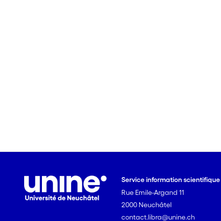
Service information scientifiqu
Rue Emile-Argand 11
2000 Neuchâtel
contact.libra@unine.ch