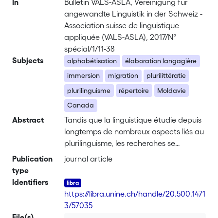
In
Bulletin VALS-ASLA, Vereinigung für
angewandte Linguistik in der Schweiz -
Association suisse de linguistique
appliquée (VALS-ASLA), 2017/N°
spécial/1/11-38
Subjects
alphabétisation
élaboration langagière
immersion
migration
plurilittératie
plurilinguisme
répertoire
Moldavie
Canada
Abstract
Tandis que la linguistique étudie depuis
longtemps de nombreux aspects liés au
plurilinguisme, les recherches se
rapportant aux pratiques de l'écrit par
Publication
journal article
des personnes plurilingues occupent
type
toujours une place marginale. On a
Identifiers
longtemps négligé le fait que les
https://libra.unine.ch/handle/20.500.1471
personnes plurilingues ne
3/57035
communiquent pas seulement dans
File(s)