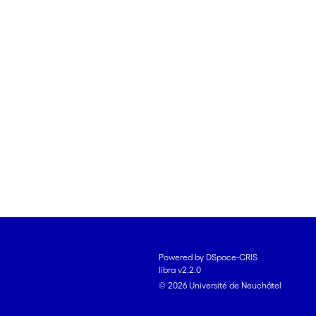
Powered by DSpace-CRIS
libra v2.2.0
© 2026 Université de Neuchâtel