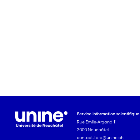
Service information scientifiqu
Rue Emile-Argand 11
2000 Neuchâtel
contact.libra@unine.ch