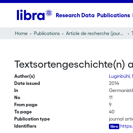
Research Data
Publications
Home
Publications
Article de recherche (journal article)
Textsortengeschichte(n) a
Author(s)
Luginbühl,
Date issued
2014
In
Germanisti
No
11
From page
9
To page
40
Publication type
journal arti
Identifiers
https