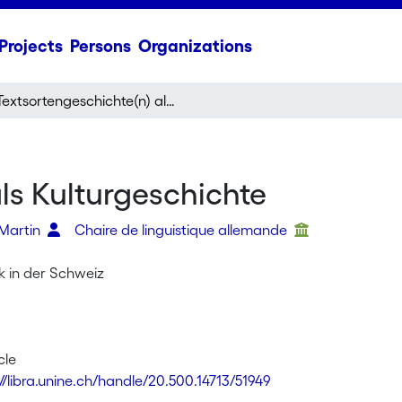
Projects
Persons
Organizations
Textsortengeschichte(n) als Kulturgeschichte
ls Kulturgeschichte
 Martin
Chaire de linguistique allemande
k in der Schweiz
cle
://libra.unine.ch/handle/20.500.14713/51949