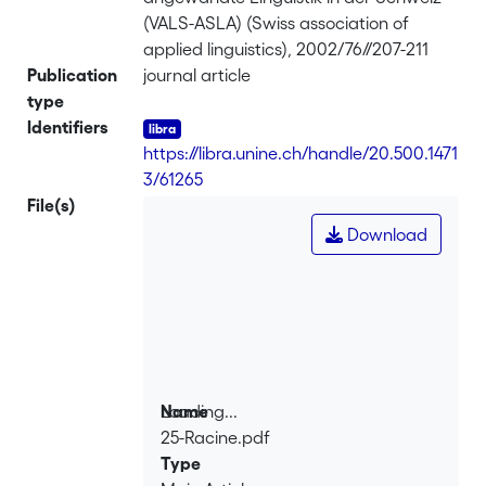
(VALS-ASLA) (Swiss association of
applied linguistics), 2002/76//207-211
Publication
journal article
type
Identifiers
https://libra.unine.ch/handle/20.500.1471
3/61265
File(s)
Download
Loading...
Name
25-Racine.pdf
Loading...
Type