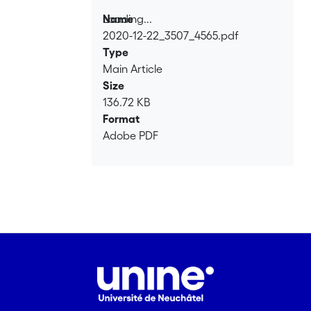
Loading...
Name
2020-12-22_3507_4565.pdf
Loading...
Type
Main Article
Size
136.72 KB
Format
Adobe PDF