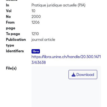
In
Pratique juridique actuelle (PJA)
Vol
10
No
2000
From
1206
page
To page
1210
Publication
journal article
type
Identifiers
https://libra.unine.ch/handle/20.500.1471
3/63638
File(s)
Download