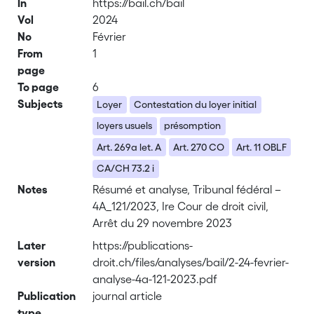
In
https://bail.ch/bail
Vol
2024
No
Février
From
1
page
To page
6
Subjects
Loyer
Contestation du loyer initial
loyers usuels
présomption
Art. 269a let. A
Art. 270 CO
Art. 11 OBLF
CA/CH 73.2 i
Notes
Résumé et analyse, Tribunal fédéral –
4A_121/2023, Ire Cour de droit civil,
Arrêt du 29 novembre 2023
Later
https://publications-
version
droit.ch/files/analyses/bail/2-24-fevrier-
analyse-4a-121-2023.pdf
Publication
journal article
type