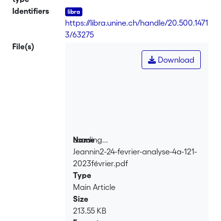
Identifiers
https://libra.unine.ch/handle/20.500.1471
3/63275
File(s)
Download
Loading...
Name
Jeannin2-24-fevrier-analyse-4a-121-
Loading...
2023février.pdf
Type
Main Article
Size
213.55 KB