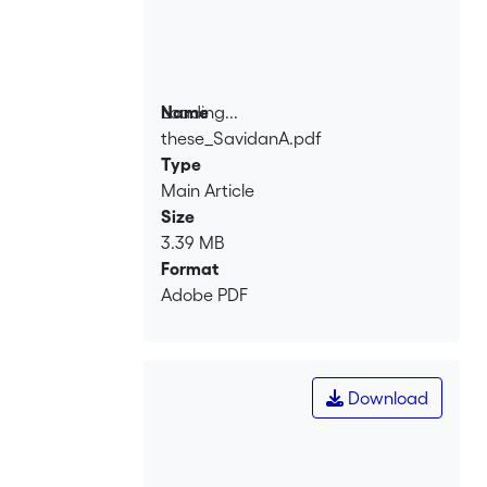
maïs, Sitophilus zeamais, le grand
capucin du maïs, Prostephanus
truncatus, et la bruche des graines du
café, Araecerus fasciculatus. Ces
Loading...
Name
variétés montrent des degrés de
these_SavidanA.pdf
Loading...
résistance similaires contre chacun des
Type
trois ravageurs. Par contre elles sont
Main Article
susceptibles aux attaques de la mite
Size
Angoumois des graines, Sitotroga
3.39 MB
cerealella, indiquant que d'autres
Format
facteurs sont responsables de la
Adobe PDF
résistance contre ce ravageur. La
variété la plus résistante contre la mite
est un hybride tropical. L'efficacité du
parasitoide Anisopteromalus calandrae
Download
pour réduire S. zeamais est la même
quelle que soit la variété de maïs sur
laquelle son hôte se nourrit, indiquant