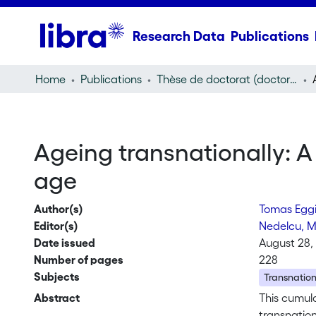
Research Data
Publications
Home
Publications
Thèse de doctorat (doctoral thesis)
Ageing transnationally: A 
age
Author(s)
Tomas Eggi
Editor(s)
Nedelcu, 
Date issued
August 28,
Number of pages
228
Subjects
Transnatio
Abstract
This cumul
transnation