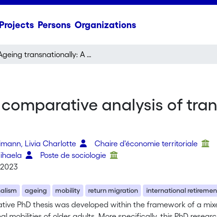
Projects
Persons
Organizations
Ageing transnationally: A comparative analysis of transnational mobilities in old age
comparative analysis of trans
mann, Livia Charlotte
Chaire d'économie territoriale
Mihaela
Poste de sociologie
 2023
nalism
ageing
mobility
return migration
international retiremen
ative PhD thesis was developed within the framework of a mix
al mobilities of older adults. More specifically, this PhD resear