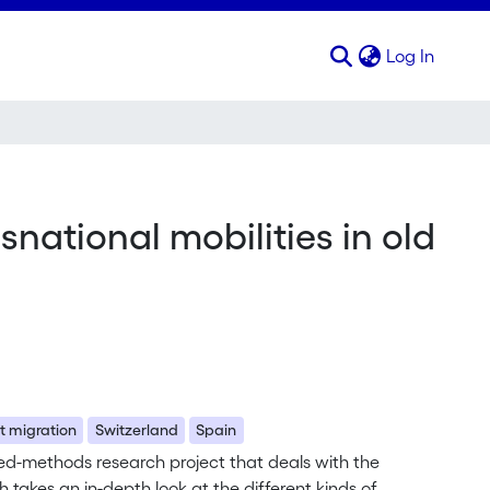
(curren
Log In
national mobilities in old
t migration
Switzerland
Spain
ed-methods research project that deals with the
ch takes an in-depth look at the different kinds of