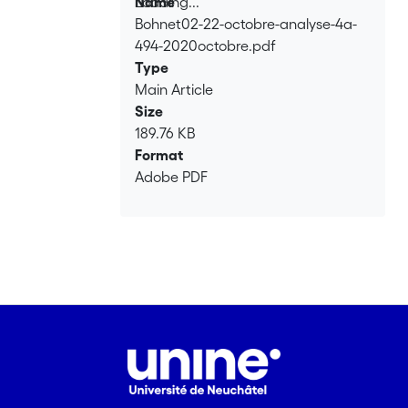
Loading...
Name
Bohnet02-22-octobre-analyse-4a-
Loading...
494-2020octobre.pdf
Type
Main Article
Size
189.76 KB
Format
Adobe PDF