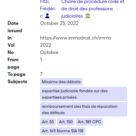
Fitzi,
Chaire de procédure civile et
Frédéri
de droit des professions
c
judiciaires
Date
October 25, 2022
issued
In
https://www.immodroit.ch/immo
Vol
2022
No
Octobre
From
1
page
To page
7
Subjects
Maxime des débats
expertise judiciaire fondée sur des
expertises privées
remboursement des frais de réparation
des défauts
Art. 55
Art. 150
Art. 189 CPC
Art. 169 Norme SIA 118