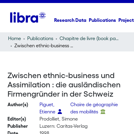
Research Data
Publications
Project
Home
Publications
Chapitre de livre (book part)
Zwischen ethnic-business und Assimilation : die ausländischen Firmengründer in der Schweiz
Zwischen ethnic-business und
Assimilation : die ausländischen
Firmengründer in der Schweiz
Author(s)
Piguet,
Chaire de géographie
Etienne
des mobilités
Editor(s)
Prodolliet, Simone
Publisher
Luzern: Caritas-Verlag
Date
1998