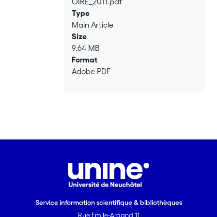
OIRE_2011.pdf
en provenance du canal a été identifiée
Type
entre Aarberg et le captage de Gimmiz
Main Article
PW5. L’influence de cette section a été
Size
mise en évidence à l’aide de relevés
9.64 MB
hydrochimiques : les eaux du canal peu
Format
minéralisées diluent les eaux de
Adobe PDF
l’aquifère et contribuent à la bonne
qualité de l’eau de cette partie de
l’aquifère. Les eaux de la zone d’étude
sont constituées de 40 % à plus de 80 %
d’eau de surface. <br> Le suivi continu
des données de température, de
hauteur d’eau du canal et de la surface
piézométrique de l’aquifère ont permis
de mettre en évidence la dynamique
d’infiltration des eaux du canal. Les
infiltrations ont lieu durant la journée,
Service information scientifique & bibliothèques
lors du fonctionnement de l’usine
Rue Emile-Argand 11
hydroélectrique d’Aarberg située en