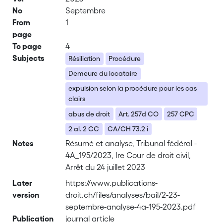
No
Septembre
From
1
page
To page
4
Subjects
Résiliation
Procédure
Demeure du locataire
expulsion selon la procédure pour les cas
clairs
abus de droit
Art. 257d CO
257 CPC
2 al. 2 CC
CA/CH 73.2 i
Notes
Résumé et analyse, Tribunal fédéral -
4A_195/2023, Ire Cour de droit civil,
Arrêt du 24 juillet 2023
Later
https://www.publications-
version
droit.ch/files/analyses/bail/2-23-
septembre-analyse-4a-195-2023.pdf
Publication
journal article