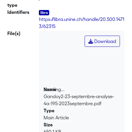
type
Identifiers
https://libra.unine.ch/handle/20.500.1471
3/62315
File(s)
Download
Loading...
Name
Gandoy2-23-septembre-analyse-
Loading...
4a-195-2023septembre.pdf
Type
Main Article
Size
650.1 KB