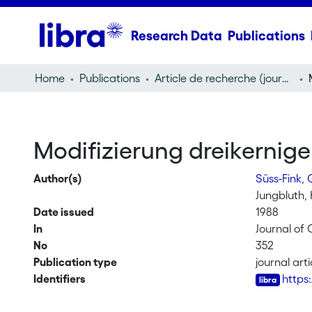
Research Data
Publications
Home
Publications
Article de recherche (journal article)
Modifizierung dreikernig
Author(s)
Süss-Fink,
Jungbluth,
Date issued
1988
In
Journal of
No
352
Publication type
journal arti
Identifiers
https