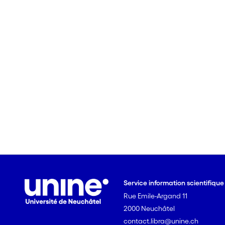
Service information scientifiqu
Rue Emile-Argand 11
2000 Neuchâtel
contact.libra@unine.ch