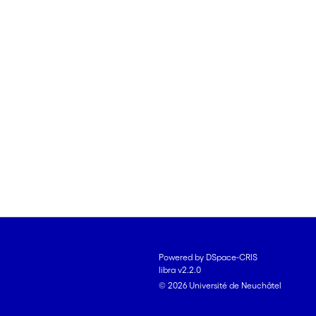
Powered by DSpace-CRIS
libra v2.2.0
© 2026 Université de Neuchâtel