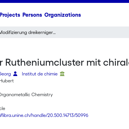
Projects
Persons
Organizations
Modifizierung dreikerniger Rutheniumcluster mit chiralen Diposphanliganden
er Rutheniumcluster mit chir
 Georg
Institut de chimie
 Hubert
 Organometallic Chemistry
cle
://libra.unine.ch/handle/20.500.14713/50996