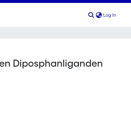
(curren
Log In
alen Diposphanliganden