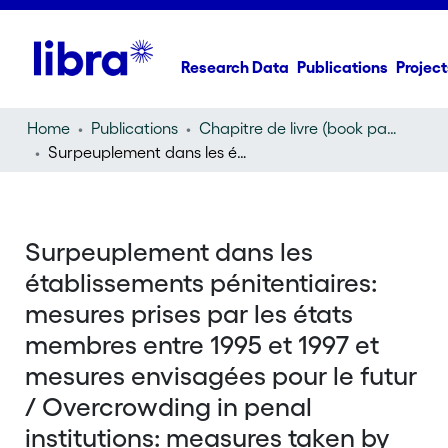
Research Data
Publications
Project
Home
Publications
Chapitre de livre (book part)
Surpeuplement dans les établissements pénitentiaires: mesures prises par les états membres entre 1995 et 1997 et mesures envisagées pour le futur / Overcrowding in penal institutions: measures taken by members states between 1995 and 1997 and measures planned for the future
Surpeuplement dans les
établissements pénitentiaires:
mesures prises par les états
membres entre 1995 et 1997 et
mesures envisagées pour le futur
/ Overcrowding in penal
institutions: measures taken by