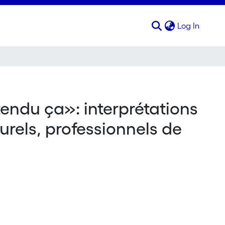
(curren
Log In
ntendu ça»: interprétations
rels, professionnels de