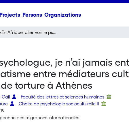
Projects
Persons
Organizations
«En Afrique, aller voir le psychologue, je n’ai jamais entendu ça»: interprétations croisées du psycho-traumatisme entre médiateurs culturels, professionnels de santé et réfugiés victimes de torture à Athènes
 psychologue, je n’ai jamais e
tisme entre médiateurs cultu
 de torture à Athènes
 Gail
Faculté des lettres et sciences humaines
Laure
Chaire de psychologie socioculturelle II
019
péenne des migrations internationales