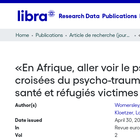
Research Data
Publications
Home
Publications
Article de recherche (journal article)
«En Afrique, aller voir le
croisées du psycho-trauma
santé et réfugiés victimes
Author(s)
Womersley,
Kloetzer, 
Date issued
April 30, 2
In
Revue euro
Vol
2