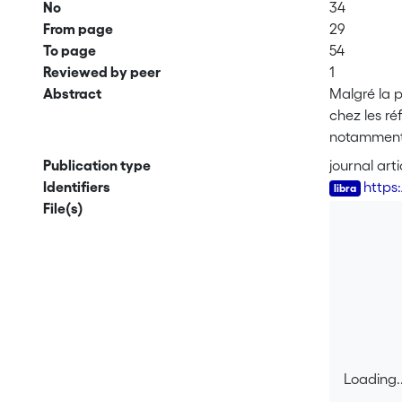
No
34
From page
29
To page
54
Reviewed by peer
1
Abstract
Malgré la 
chez les r
notamment a
fréquemment
Publication type
journal arti
dans cet es
Identifiers
https
mental entr
File(s)
professionn
recherche 
centrent su
représentat
santé ; et 
Notre rech
influencée 
Loading..