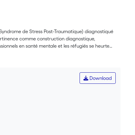
 (Syndrome de Stress Post-Traumatique) diagnostiqué
 pertinence comme construction diagnostique,
ssionnels en santé mentale et les réfugiés se heurte
 risques d’incompréhension. Le médiateur culturel joue
prétations variées de la souffrance et du trouble
 diversité des perspectives des réfugiés, des
us présentons les analyses issues d’un travail de
Download
vec des réfugiés victimes de torture. Nos analyses se
lifient leur traumatisme ; la construction des
taux dans l’interaction avec les professionnels de
ilisent une construction diagnostique telle que le SSPT.
e et contextualisée du traumatisme, comme étant
xtes sociaux, économiques et historiques plus vastes.