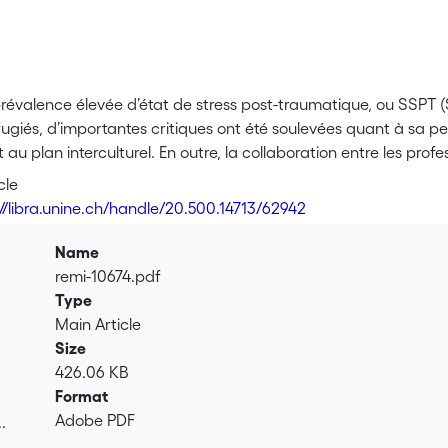
prévalence élevée d’état de stress post-traumatique, ou SSPT
éfugiés, d’importantes critiques ont été soulevées quant à sa
u plan interculturel. En outre, la collaboration entre les profe
 aux barrières linguistiques et culturelles, ce qui accroît les
cle
pace un rôle clef de mise en dialogue des conceptions et inter
://libra.unine.ch/handle/20.500.14713/62942
e les réfugiés et les professionnels de santé. Afin d’explorer la
els de santé et des médiateurs culturels sur le traumatisme, no
Name
de douze mois auprès d’ONG travaillant à Athènes, en Grèce, a
remi-10674.pdf
r la manière dont les réfugiés victimes de torture vivent et qua
Type
ions, des pratiques et des normes concernant les troubles men
Main Article
la façon dont divers acteurs se représentent, comprennent et ut
Size
erche souligne la nécessité d’une compréhension plus nuancé
426.06 KB
de façon déterminante par des systèmes culturels et des conte
Format
Adobe PDF
.