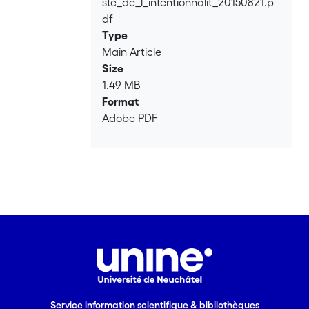
ste_de_l_intentionnalit_20150821.p
df
Type
Main Article
Size
1.49 MB
Format
Adobe PDF
Service information scientifique & bibliothèques