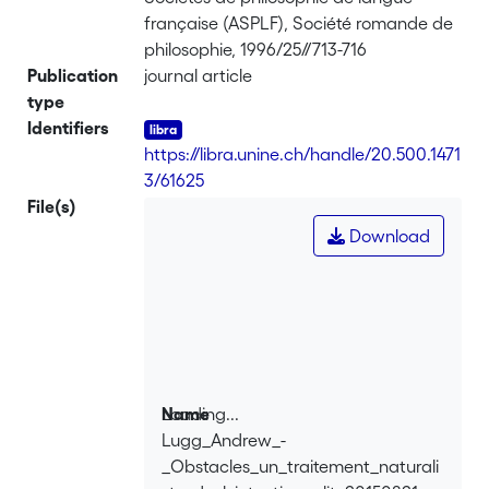
française (ASPLF), Société romande de
philosophie, 1996/25//713-716
Publication
journal article
type
Identifiers
https://libra.unine.ch/handle/20.500.1471
3/61625
File(s)
Download
Loading...
Name
Lugg_Andrew_-
Loading...
_Obstacles_un_traitement_naturali