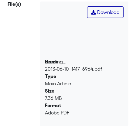
File(s)
Download
Loading...
Name
2013-06-10_1417_6964.pdf
Loading...
Type
Main Article
Size
7.36 MB
Format
Adobe PDF