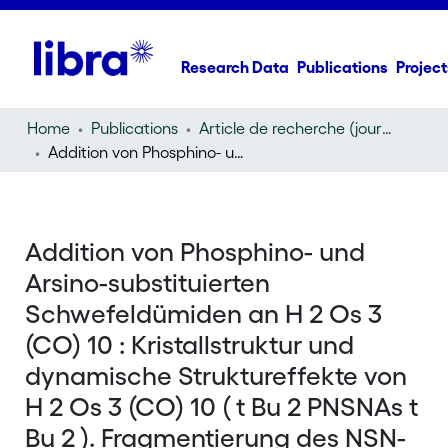
Research Data
Publications
Project
Home
Publications
Article de recherche (journal article)
Addition von Phosphino- und Arsino-substituierten Schwefeldümiden an H 2 Os 3 (CO) 10 : Kristallstruktur und dynamische Struktureffekte von H 2 Os 3 (CO) 10 ( t Bu 2 PNSNAs t Bu 2 ). Fragmentierung des NSN-Gerüstes in H 2 Os 3 (CO) 10 ( t Bu 2 PNSNP t Bu 2 )
Addition von Phosphino- und
Arsino-substituierten
Schwefeldümiden an H 2 Os 3
(CO) 10 : Kristallstruktur und
dynamische Struktureffekte von
H 2 Os 3 (CO) 10 ( t Bu 2 PNSNAs t
Bu 2 ). Fragmentierung des NSN-