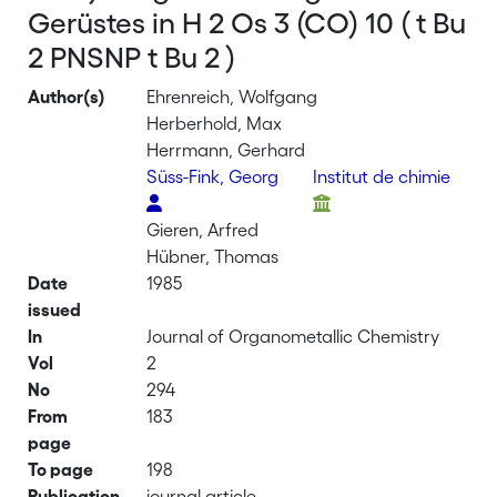
Gerüstes in H 2 Os 3 (CO) 10 ( t Bu
2 PNSNP t Bu 2 )
Author(s)
Ehrenreich, Wolfgang
Herberhold, Max
Herrmann, Gerhard
Süss-Fink, Georg
Institut de chimie
Gieren, Arfred
Hübner, Thomas
Date
1985
issued
In
Journal of Organometallic Chemistry
Vol
2
No
294
From
183
page
To page
198
Publication
journal article