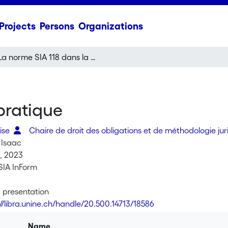
Projects
Persons
Organizations
La norme SIA 118 dans la pratique
pratique
aise
Chaire de droit des obligations et de méthodologie ju
 Isaac
, 2023
SIA InForm
 presentation
://libra.unine.ch/handle/20.500.14713/18586
Name