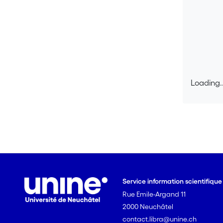
Loading..
Loading..
Service information scientifiqu
Rue Emile-Argand 11
2000 Neuchâtel
contact.libra@unine.ch