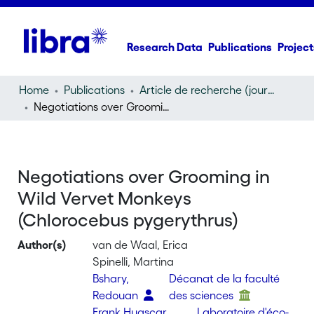
Research Data
Publications
Project
Home
Publications
Article de recherche (journal article)
Negotiations over Grooming in Wild Vervet Monkeys (Chlorocebus pygerythrus)
Negotiations over Grooming in
Wild Vervet Monkeys
(Chlorocebus pygerythrus)
Author(s)
van de Waal, Erica
Spinelli, Martina
Bshary,
Décanat de la faculté
Redouan
des sciences
Frank Huascar
Laboratoire d'éco-