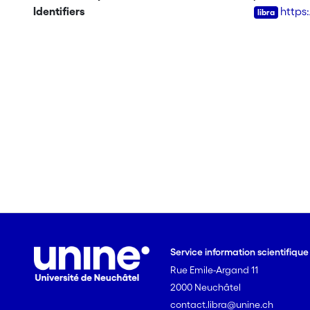
Identifiers
https
Service information scientifiqu
Rue Emile-Argand 11
2000 Neuchâtel
contact.libra@unine.ch