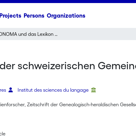
Projects
Persons
Organizations
ONOMA und das Lexikon der schweizerischen Gemeindenamen: Rückblick und Ausblick
der schweizerischen Gemein
dres
Institut des sciences du langage
ienforscher, Zeitschrift der Genealogisch-heraldischen Gesell
cle