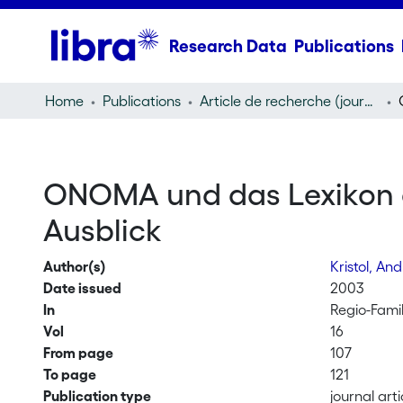
Research Data
Publications
Home
Publications
Article de recherche (journal article)
ONOMA und das Lexikon 
Ausblick
Author(s)
Kristol, An
Date issued
2003
In
Regio-Famil
Vol
16
From page
107
To page
121
Publication type
journal arti