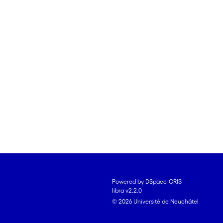
Powered by DSpace-CRIS
libra v2.2.0
© 2026 Université de Neuchâtel