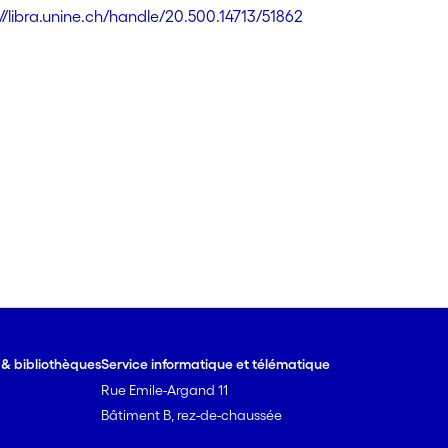
://libra.unine.ch/handle/20.500.14713/51862
e & bibliothèques
Service informatique et télématique
Rue Emile-Argand 11
Bâtiment B, rez-de-chaussée