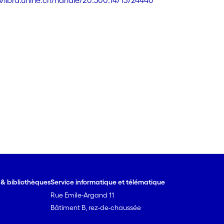
://libra.unine.ch/handle/20.500.14713/24440
e & bibliothèques
Service informatique et télématique
Rue Emile-Argand 11
Bâtiment B, rez-de-chaussée