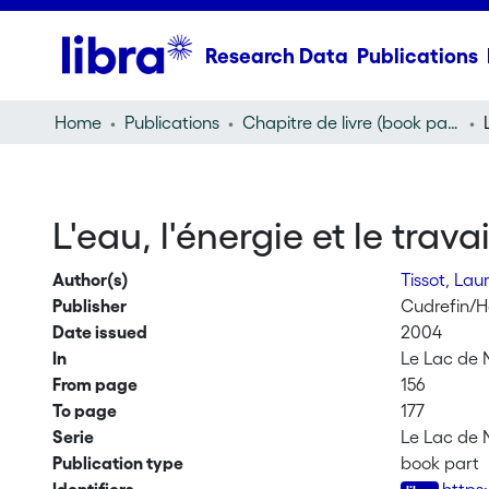
Research Data
Publications
Home
Publications
Chapitre de livre (book part)
L'eau, l'énergie et le travai
Author(s)
Tissot, Lau
Publisher
Cudrefin/Ha
Date issued
2004
In
Le Lac de N
From page
156
To page
177
Serie
Le Lac de N
Publication type
book part