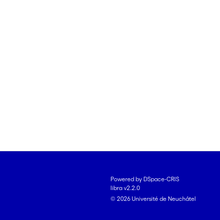
Powered by DSpace-CRIS
libra v2.2.0
© 2026 Université de Neuchâtel