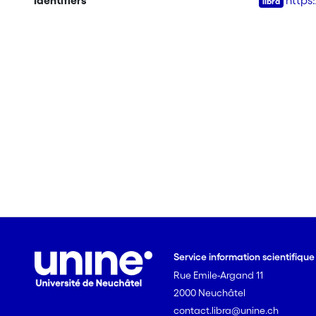
Identifiers
https
Service information scientifiqu
Rue Emile-Argand 11
2000 Neuchâtel
contact.libra@unine.ch