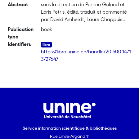
Abstract
sous la direction de Perrine Galand et
Loris Petris, édité, traduit et commenté
par David Amherdt, Laure Chappuis
Sandoz, Perrine Galand et Loris Petris,
Publication
book
avec la collaboration de Christian
type
Guerra et Ruth Stawarz-Luginbühl
Identifiers
https://libra.unine.ch/handle/20.500.1471
3/27647
Service information scientifique & bibliothèques
Rue Emile-Argand 11