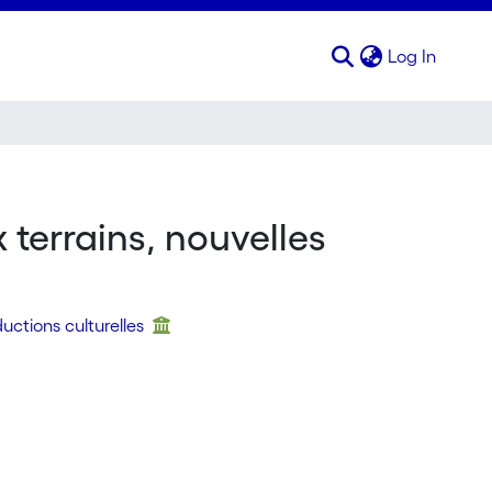
(curren
Log In
 terrains, nouvelles
uctions culturelles