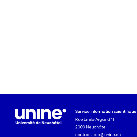
Service information scientifiqu
Rue Emile-Argand 11
2000 Neuchâtel
contact.libra@unine.ch