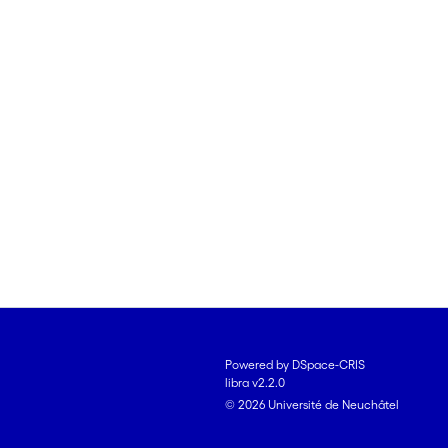
Powered by DSpace-CRIS
libra v2.2.0
© 2026 Université de Neuchâtel