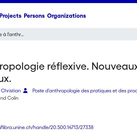
Projects
Persons
Organizations
De l'ethnographie à l'anthropologie réflexive. Nouveaux terrains, nouvelles pratiques, nouveaux enjeux.
ropologie réflexive. Nouveaux
ux.
 Christian
Poste d'anthropologie des pratiques et des prod
and Colin
://libra.unine.ch/handle/20.500.14713/27338