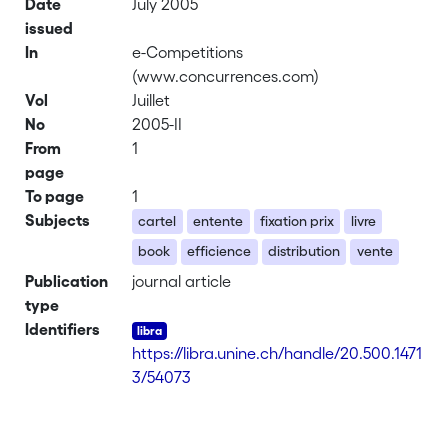
Date
July 2005
issued
In
e-Competitions
(www.concurrences.com)
Vol
Juillet
No
2005-II
From
1
page
To page
1
Subjects
cartel
entente
fixation prix
livre
book
efficience
distribution
vente
Publication
journal article
type
Identifiers
https://libra.unine.ch/handle/20.500.1471
3/54073