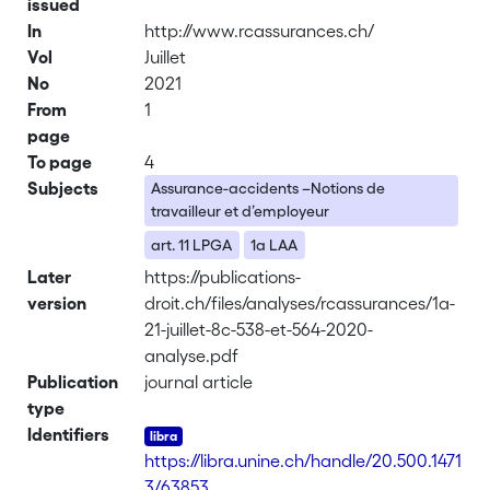
issued
In
http://www.rcassurances.ch/
Vol
Juillet
No
2021
From
1
page
To page
4
Subjects
Assurance-accidents –Notions de
travailleur et d’employeur
art. 11 LPGA
1a LAA
Later
https://publications-
version
droit.ch/files/analyses/rcassurances/1a-
21-juillet-8c-538-et-564-2020-
analyse.pdf
Publication
journal article
type
Identifiers
https://libra.unine.ch/handle/20.500.1471
3/63853