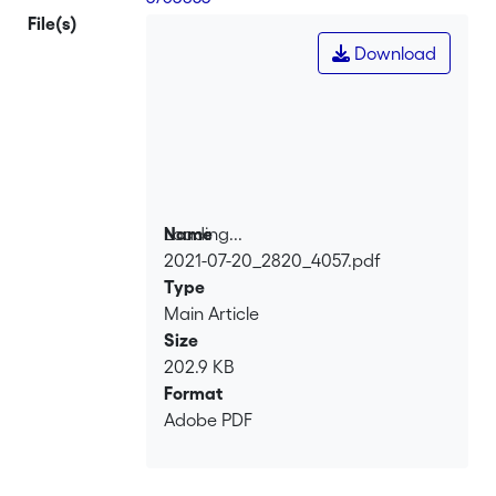
File(s)
Download
Loading...
Name
2021-07-20_2820_4057.pdf
Loading...
Type
Main Article
Size
202.9 KB
Format
Adobe PDF