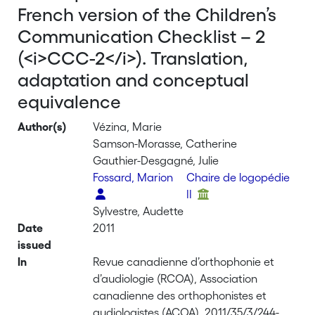
French version of the Children’s
Communication Checklist – 2
(<i>CCC-2</i>). Translation,
adaptation and conceptual
equivalence
Author(s)
Vézina, Marie
Samson-Morasse, Catherine
Gauthier-Desgagné, Julie
Fossard, Marion
Chaire de logopédie
II
Sylvestre, Audette
Date
2011
issued
In
Revue canadienne d’orthophonie et
d’audiologie (RCOA), Association
canadienne des orthophonistes et
audiologistes (ACOA), 2011/35/3/244-