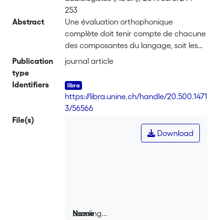
253
Abstract
Une évaluation orthophonique
complète doit tenir compte de chacune
des composantes du langage, soit les
aspects de forme (morphologie,
Publication
journal article
syntaxe, phonologie), de contenu
type
(sémantique et lexique) et d’utilisation
Identifiers
(pragmatique). Les aspects de forme et
https://libra.unine.ch/handle/20.500.1471
de contenu sont relativement bien
3/56566
couverts par les différents outils
File(s)
d’évaluation disponibles pour la
Download
population franco-québécoise,
contrairement aux habiletés
d’utilisation. Pourtant, l’évaluation de la
composante pragmatique du langage
peut s’avérer déterminante pour
l’établissement d’un diagnostic et le
choix des interventions chez un jeune,
Loading...
Name