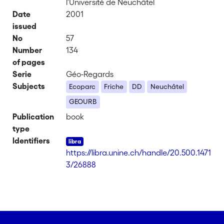
l'Université de Neuchâtel
Date
2001
issued
No
57
Number
134
of pages
Serie
Géo-Regards
Subjects
Ecoparc
Friche
DD
Neuchâtel
GEOURB
Publication
book
type
Identifiers
https://libra.unine.ch/handle/20.500.1471
3/26888