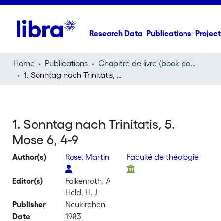
Research Data
Publications
Project
Home
Publications
Chapitre de livre (book part)
1. Sonntag nach Trinitatis, 5. Mose 6, 4-9
1. Sonntag nach Trinitatis, 5.
Mose 6, 4-9
Author(s)
Rose, Martin
Faculté de théologie
Editor(s)
Falkenroth, A
Held, H. J
Publisher
Neukirchen
Date
1983