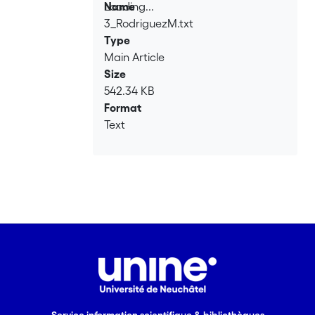
Loading...
Name
3_RodriguezM.txt
Loading...
Type
Main Article
Size
542.34 KB
Format
Text