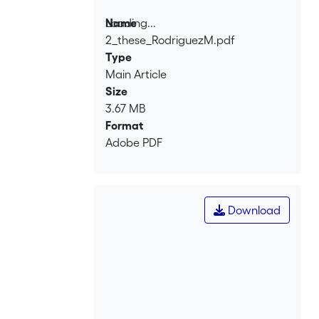
Loading...
Name
2_these_RodriguezM.pdf
Loading...
Type
Main Article
Size
3.67 MB
Format
Adobe PDF
Download