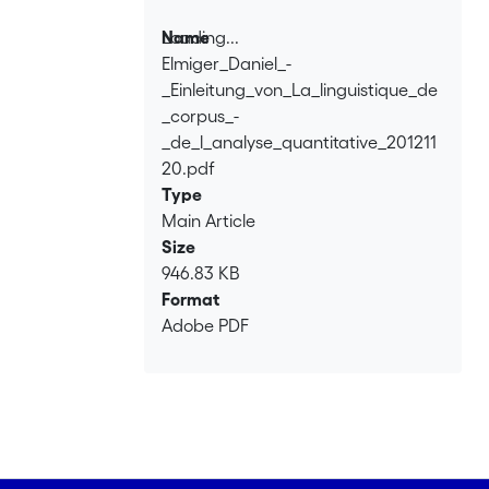
Loading...
Name
Elmiger_Daniel_-
Loading...
_Einleitung_von_La_linguistique_de
_corpus_-
_de_l_analyse_quantitative_201211
20.pdf
Type
Main Article
Size
946.83 KB
Format
Adobe PDF