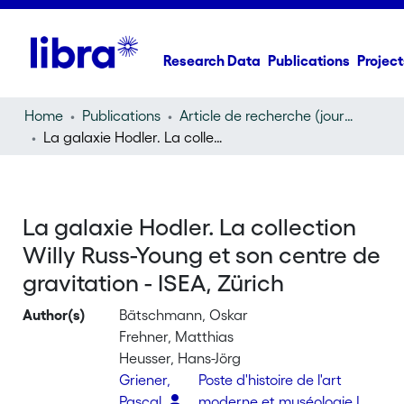
Research Data
Publications
Project
Home
Publications
Article de recherche (journal article)
La galaxie Hodler. La collection Willy Russ-Young et son centre de gravitation - ISEA, Zürich
La galaxie Hodler. La collection
Willy Russ-Young et son centre de
gravitation - ISEA, Zürich
Author(s)
Bätschmann, Oskar
Frehner, Matthias
Heusser, Hans-Jörg
Griener,
Poste d'histoire de l'art
Pascal
moderne et muséologie I