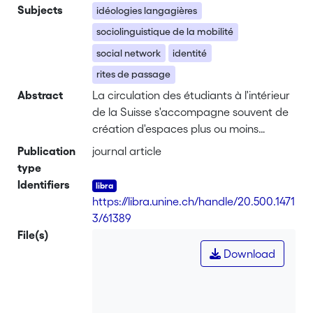
Subjects
idéologies langagières
sociolinguistique de la mobilité
social network
identité
rites de passage
Abstract
La circulation des étudiants à l'intérieur
de la Suisse s'accompagne souvent de
création d'espaces plus ou moins
institutionnalisés, comme les
Publication
journal article
associations estudiantines qui ont pour
type
fonction de fédérer les étudiants issus
Identifiers
de régions linguistiques autres que celle
https://libra.unine.ch/handle/20.500.1471
de la communauté d'accueil. C'est le
3/61389
cas pour les Tessinois (italophones), qui,
File(s)
tout en s'installant en Suisse
Download
alémanique, s'insèrent dans des
espaces associatifs tessinois. A l'appui
d'un travail ethnographique conduit
dans le cadre d'une association