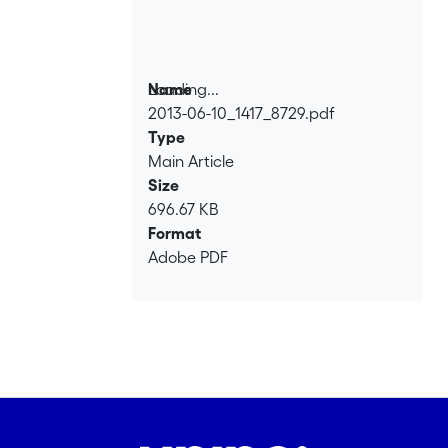
Loading...
Name
2013-06-10_1417_8729.pdf
Loading...
Type
Main Article
Size
696.67 KB
Format
Adobe PDF