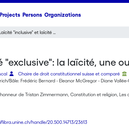
Projects
Persons
Organizations
Laïcité "inclusive" et laïcité "exclusive": la laïcité, une ou plurielle?
é "exclusive": la laïcité, une ou
scal
Chaire de droit constitutionnel suisse et comparé
ch/Bâle: Frédéric Bernard - Eleanor McGregor - Diane Vallée-Gr
'honneur de Tristan Zimmermann, Constitution et religion, Les
://libra.unine.ch/handle/20.500.14713/23613