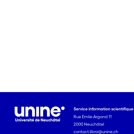
Service information scientifiqu
Rue Emile-Argand 11
2000 Neuchâtel
contact.libra@unine.ch