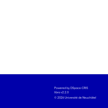
Powered by DSpace-CRIS
libra v2.2.0
© 2026 Université de Neuchâtel