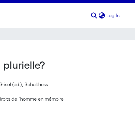
(curren
Log In
 plurielle?
isel (éd.), Schulthess
 droits de l'homme en mémoire