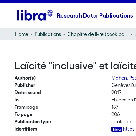
Research Data
Publications
Home
Publications
Chapitre de livre (book part)
Laïcité "inclusive" et laïcit
Author(s)
Mahon, Pa
Publisher
Genève/Zuri
Date issued
2017
In
Etudes en l
From page
187
To page
206
Publication type
book part
Identifiers
https