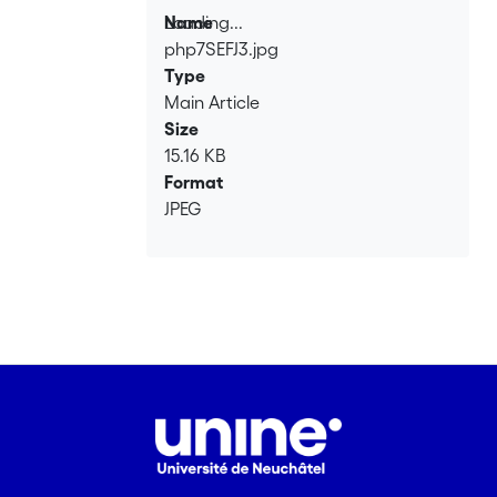
Loading...
Name
php7SEFJ3.jpg
Loading...
Type
Main Article
Size
15.16 KB
Format
JPEG