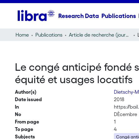
Research Data
Publications
Home
Publications
Article de recherche (journal article)
Le congé anticipé fondé su
équité et usages locatifs
Author(s)
Dietschy-M
Date issued
2018
In
https://bai
No
DÈcembre
From page
1
To page
4
Subjects
Congé antic