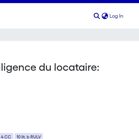
(curren
Log In
iligence du locataire:
4 CC
10 lit. b RULV