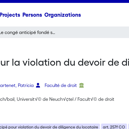
Projects
Persons
Organizations
Le congé anticipé fondé sur la violation du devoir de diligence du locataire: équité et usages locatifs
r la violation du devoir de d
artenet, Patricia
Faculté de droit
l.ch/bail, Universit√© de Neuch√¢tel / Facult√© de droit
ipé pour violation du devoir de diligence du locataire
art. 257f CO