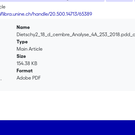
cle
://libra.unine.ch/handle/20.500.14713/65389
Name
Dietschy2_18_d_cembre_Analyse_4A_253_2018.pdd_
Type
Main Article
Size
154.38 KB
Format
Adobe PDF
.
.