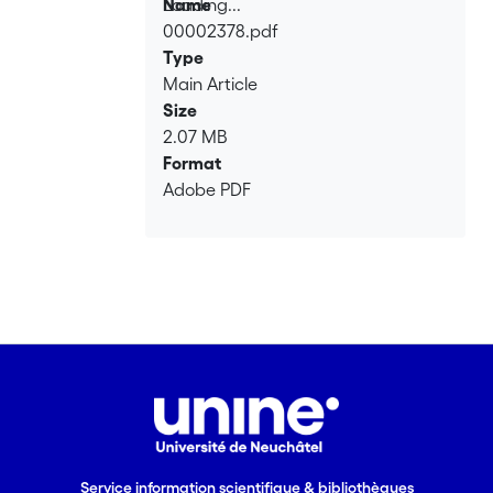
Loading...
Name
00002378.pdf
Loading...
Type
Main Article
Size
2.07 MB
Format
Adobe PDF
Service information scientifique & bibliothèques