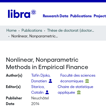
Research Data
Publications
Project
Home
Publications
Thèse de doctorat (doctoral thesis)
Nonlinear, Nonparametric Methods in Empirical Finance
Nonlinear, Nonparametric
Methods in Empirical Finance
Author(s)
Tafin Djoko,
Faculté des sciences
Donatien
économiques
Editor(s)
Starica,
Chaire de statistique
Catalin
appliquée
Publisher
Neuchâtel
Date
2014