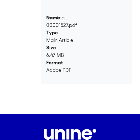
Loading...
Name
00001527.pdf
Loading...
Type
Main Article
Size
6.47 MB
Format
Adobe PDF