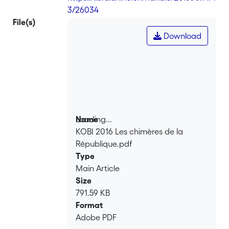
3/26034
File(s)
Download
Loading...
Name
KOBI 2016 Les chimères de la
Loading...
République.pdf
Type
Main Article
Size
791.59 KB
Format
Adobe PDF