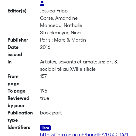
Editor(s)
Jessica Fripp
Gorse, Amandine
Manceau, Nathalie
Struckmeyer, Nina
Publisher
Paris : Mare & Martin
Date
2016
issued
In
Artistes, savants et amateurs: art &
sociabilité au XVIIIe siècle
From
157
page
To page
196
Reviewed
true
by peer
Publication
book part
type
Identifiers
https://libra.unine.ch/handle/20.500.1471