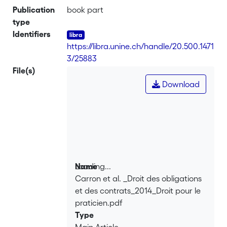
Cette collection, destinée aux praticiens
Publication
book part
souhaitant rester informés des
type
nouveautés jurisprudentielles,
Identifiers
doctrinales et législatives, propose une
https://libra.unine.ch/handle/20.500.1471
mise à jour annuelle dans les principaux
3/25883
domaines du droit. Chaque thème y est
File(s)
présenté de manière systématique,
Download
permettant ainsi à l'utilisateur de
prendre rapidement connaissance des
nouveautés dans chacun des domaines
abordés.
Loading...
Name
Carron et al. _Droit des obligations
Loading...
et des contrats_2014_Droit pour le
praticien.pdf
Type