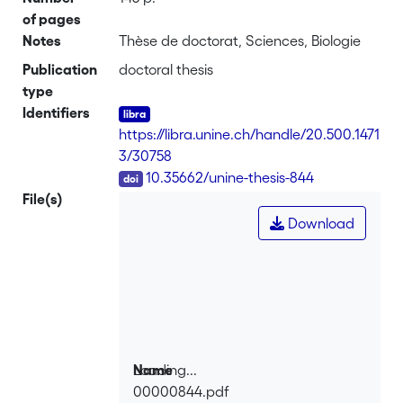
of pages
Notes
Thèse de doctorat, Sciences, Biologie
Publication
doctoral thesis
type
Identifiers
https://libra.unine.ch/handle/20.500.1471
3/30758
DOI
10.35662/unine-thesis-844
File(s)
Download
Loading...
Name
00000844.pdf
Loading...