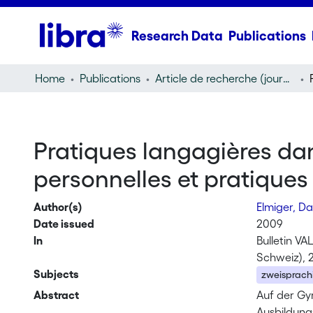
Research Data
Publications
Home
Publications
Article de recherche (journal article)
Pratiques langagières dan
personnelles et pratiques
Author(s)
Elmiger, Da
Date issued
2009
In
Bulletin VA
Schweiz), 
Subjects
zweisprachi
Abstract
Auf der Gy
Ausbildung