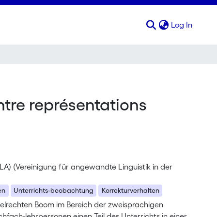
(curren
Log In
ntre représentations
SLA) (Vereinigung für angewandte Linguistik in der
en
Unterrichts-beobachtung
Korrekturverhalten
gelrechten Boom im Bereich der zweisprachigen
ch-lehrpersonen einen Teil des Unterrichts in einer