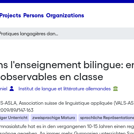
Projects
Persons
Organizations
Pratiques langagières dans l'enseignement bilingue: entre représentations personnelles et pratiques observables en classe
s l'enseignement bilingue: e
 observables en classe
niel
Institut de langue et littérature allemandes
LS-ASLA, Association suisse de linguistique appliquée (VALS-A
2009/89//147-163
ger Unterricht
zweisprachige Matura
sprachliche Repräsentation
mnasialstufe hat es in den vergangenen 10-15 Jahren einen re
sgänge gegeben. An immer mehr Gymnasien unterrichten Sachfa