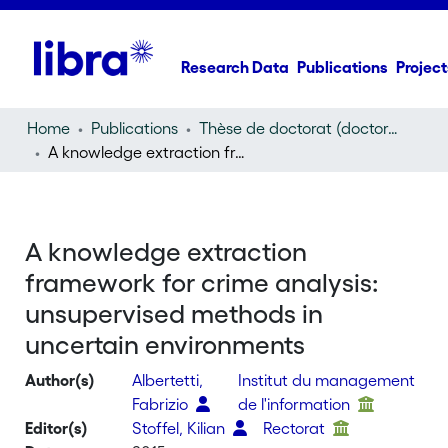
Research Data
Publications
Project
Home
Publications
Thèse de doctorat (doctoral thesis)
A knowledge extraction framework for crime analysis: unsupervised methods in uncertain environments
A knowledge extraction
framework for crime analysis:
unsupervised methods in
uncertain environments
Author(s)
Albertetti,
Institut du management
Fabrizio
de l'information
Editor(s)
Stoffel, Kilian
Rectorat