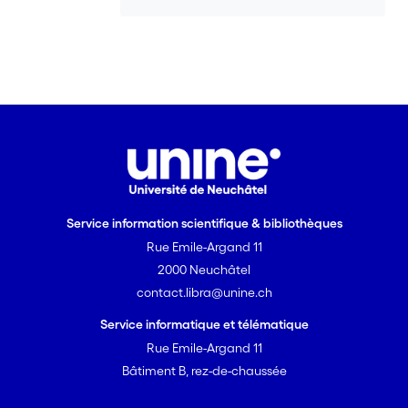
pour l’analyse criminelle est proposé. Ce
framework adresse un défi particulier :
développer des méthodes de data
mining non supervisées qui permettent
de traiter l’incertitude des données
criminelles. <br>Trois approches sont
développées pour confronter ce défi. (1)
Comment structurer et représenter des
données criminelles pour exploiter
pleinement leur potentiel à révéler des
Service information scientifique & bibliothèques
connaissances par la conduite d’autres
Rue Emile-Argand 11
analyses ? (2) Quelle est la méthode
appropriée d’analyse de liens entre les
2000 Neuchâtel
crimes qui prenne en compte des
contact.libra@unine.ch
données à la fois quantitatives et
Service informatique et télématique
qualitatives ? Et (3) quelle est la
Rue Emile-Argand 11
méthode appropriée pour aider les
Bâtiment B, rez-de-chaussée
analystes criminels à détecter des
changements dans des tendances