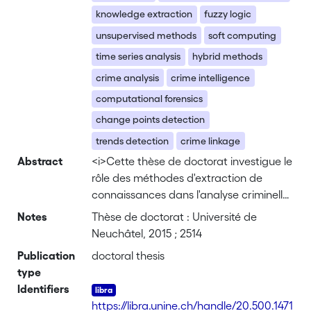
knowledge extraction
fuzzy logic
unsupervised methods
soft computing
time series analysis
hybrid methods
crime analysis
crime intelligence
computational forensics
change points detection
trends detection
crime linkage
Abstract
<i>Cette thèse de doctorat investigue le
rôle des méthodes d'extraction de
connaissances dans l'analyse criminelle
en tant que projet interdisciplinaire,
Notes
Thèse de doctorat : Université de
avec une orientation sur les méthodes
Neuchâtel, 2015 ; 2514
non supervisées traitant les aspects
Publication
doctoral thesis
d'incertitude qui sont intrinsèques à
type
l'environnement du crime. </i><br>Dans
Identifiers
un contexte où les données générées
https://libra.unine.ch/handle/20.500.1471