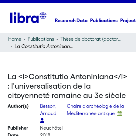
Research Data
Publications
Project
Home
Publications
Thèse de doctorat (doctoral thesis)
La
Constitutio Antoniniana
: l'universalisation de la ci
La <i>Constitutio Antoniniana</i>
: l'universalisation de la
citoyenneté romaine au 3e siècle
Author(s)
Besson,
Chaire d'archéologie de la
Arnaud
Méditerranée antique
Publisher
Neuchâtel
Date
2018