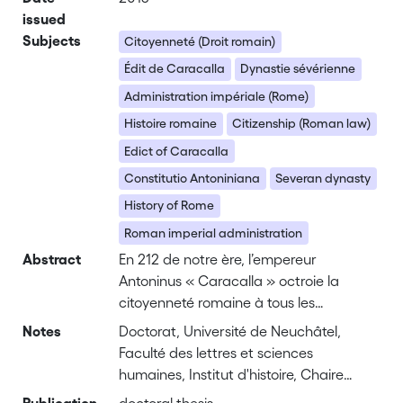
issued
Subjects
Citoyenneté (Droit romain)
Édit de Caracalla
Dynastie sévérienne
Administration impériale (Rome)
Histoire romaine
Citizenship (Roman law)
Edict of Caracalla
Constitutio Antoniniana
Severan dynasty
History of Rome
Roman imperial administration
Abstract
En 212 de notre ère, l’empereur
Antoninus « Caracalla » octroie la
citoyenneté romaine à tous les
habitants libres de l’Empire. Les sources
Notes
Doctorat, Université de Neuchâtel,
littéraires contemporaines de
Faculté des lettres et sciences
l’événement n’en permettent pas une
humaines, Institut d'histoire, Chaire
interprétation suffisante. Cette décision
d'histoire ancienne et de philologie