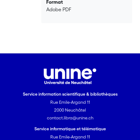
Format
pouvait conférer différents avantages,
Adobe PDF
dont il faut absolument détacher la
fiscalité. En revanche, le nombre
d’individus possédant déjà la
citoyenneté romaine
(vraisemblablement 30 % de la
population) et des restrictions imposées
sur les mécanismes d’octroi dans le
courant du 2e siècle font du statut de
citoyen romain un privilège encore
recherché au moment de son
universalisation.
Service information scientifique & bibliothèques
Les conséquences juridiques de cet
Rue Emile-Argand 11
édit, source de controverses, sont
abordées par une confrontation entre
2000 Neuchâtel
la pratique observable dans les
contact.libra@unine.ch
documents et la norme émise par les
Service informatique et télématique
juristes et les empereurs. Il en ressort
Rue Emile-Argand 11