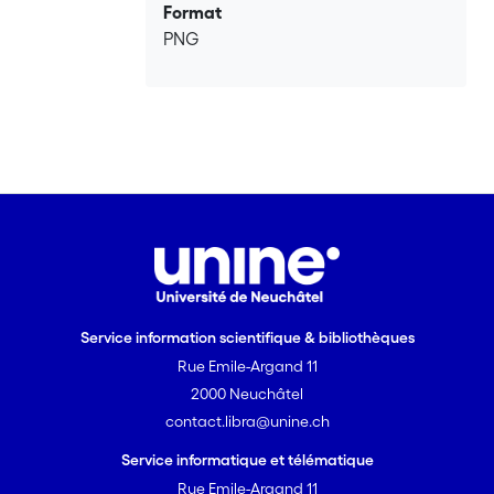
Format
pragmatisme posées par les
PNG
agriculteurs. Par ailleurs, ce travail
confirme la pertinence des adaptations
du MLP, suggérant de dépasser l’idée
d’une niche technologie héroïne et celle
d’un renversement révolutionnaire du
régime. Enfin, cette recherche invite à
inclure systématique dans la définition
de la durabilité les dimensions sociales
et économiques, qui ne sont rien d’autre
que les conditions de mise en oeuvre de
la transition écologique par les
agriculteurs.
Service information scientifique & bibliothèques
Rue Emile-Argand 11
2000 Neuchâtel
contact.libra@unine.ch
Service informatique et télématique
Rue Emile-Argand 11