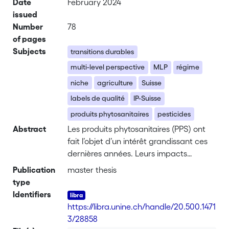
Date
February 2024
issued
Number
78
of pages
Subjects
transitions durables
multi-level perspective
MLP
régime
niche
agriculture
Suisse
labels de qualité
IP-Suisse
produits phytosanitaires
pesticides
Abstract
Les produits phytosanitaires (PPS) ont
fait l’objet d’un intérêt grandissant ces
dernières années. Leurs impacts
néfastes sur les sols, l’eau, la
Publication
master thesis
biodiversité, la santé humaine et les
type
émissions de gaz à effet de serre étant
Identifiers
désormais attestés, leur limitation est
https://libra.unine.ch/handle/20.500.1471
considérée comme importante dans le
3/28858
cadre d’une transition durable du