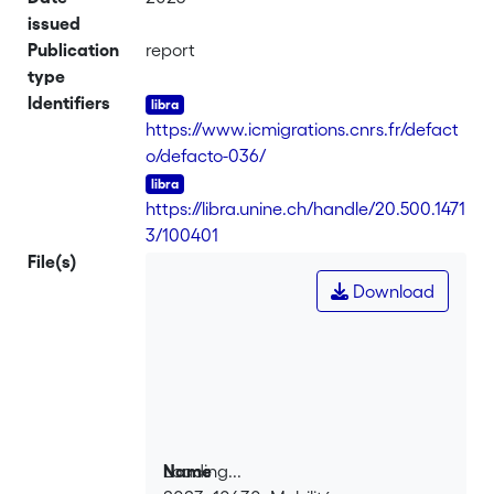
issued
Publication
report
type
Identifiers
https://www.icmigrations.cnrs.fr/defact
o/defacto-036/
https://libra.unine.ch/handle/20.500.1471
3/100401
File(s)
Download
Loading...
Name